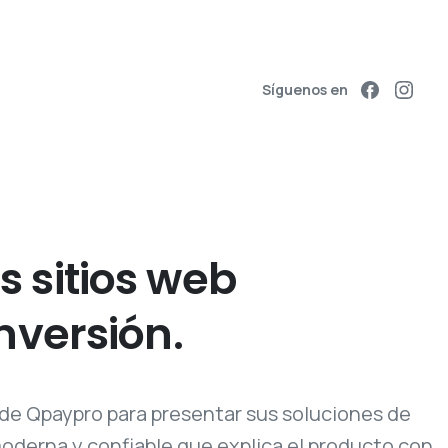
Síguenos en
 sitios web
nversión
.
 de Qpaypro para presentar sus soluciones de
derna y confiable que explica el producto con