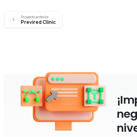
Proyecto anterior
Previred Clinic
¡Im
neg
nive