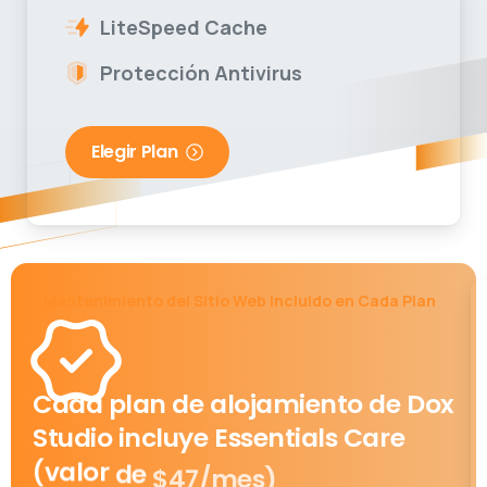
LiteSpeed Cache
Protección Antivirus
Elegir Plan
Mantenimiento del Sitio Web Incluido en Cada Plan
Cada
plan
de
alojamiento
de
Dox
Studio
incluye
Essentials
Care
(valor
de
$47/mes)