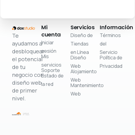
Mi
Servicios
Información
cuenta
Diseño de
Términos
Te
Iniciar
ayudamos a
Tiendas
del
desbloquear
sesión
en Línea
Servicio
Mis
Diseño
Política de
el potencial
servicios
Web
Privacidad
de tu
Soporte
Alojamiento
negocio con
Estado de
Web
diseño web
la red
Mantenimiento
de primer
Web
nivel.