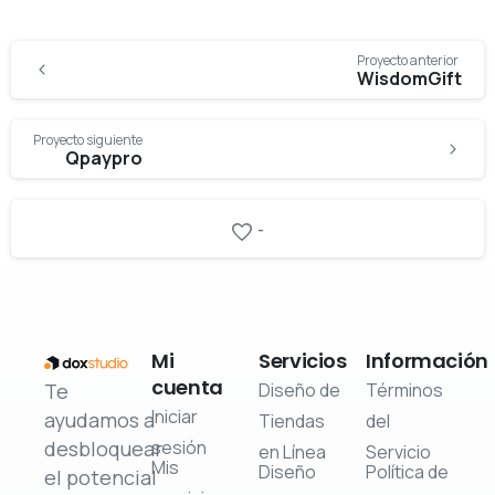
Proyecto anterior
WisdomGift
Proyecto siguiente
Qpaypro
-
Mi
Servicios
Información
cuenta
Diseño de
Términos
Iniciar
Tiendas
del
sesión
en Línea
Servicio
Mis
Diseño
Política de