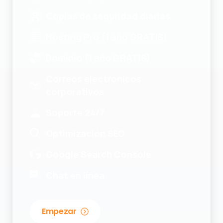
Hosting Pro (1 año GRATIS)
Dominio (1 año GRATIS)
Correos electrónicos
corporativos
Soporte 24/7
Optimización SEO
Google Search Console
Chat en línea
Empezar